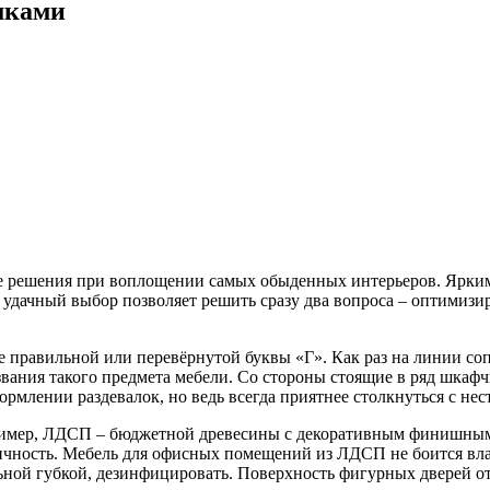
мками
е решения при воплощении самых обыденных интерьеров. Ярким
ой удачный выбор позволяет решить сразу два вопроса – оптимиз
е правильной или перевёрнутой буквы «Г». Как раз на линии соп
звания такого предмета мебели. Со стороны стоящие в ряд шкаф
рмлении раздевалок, но ведь всегда приятнее столкнуться с не
пример, ЛДСП – бюджетной древесины с декоративным финишны
чность. Мебель для офисных помещений из ЛДСП не боится влаг
ной губкой, дезинфицировать. Поверхность фигурных дверей о