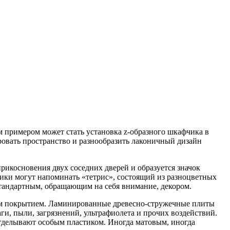
 примером может стать установка z-образного шкафчика в
ировать пространство и разнообразить лаконичный дизайн
рикосновения двух соседних дверей и образуется значок
чики могут напоминать «тетрис», состоящий из разноцветных
стандартным, обращающим на себя внимание, декором.
м покрытием. Ламинированные древесно-стружечные плиты
и, пыли, загрязнений, ультрафиолета и прочих воздействий.
тделывают особым пластиком. Иногда матовым, иногда