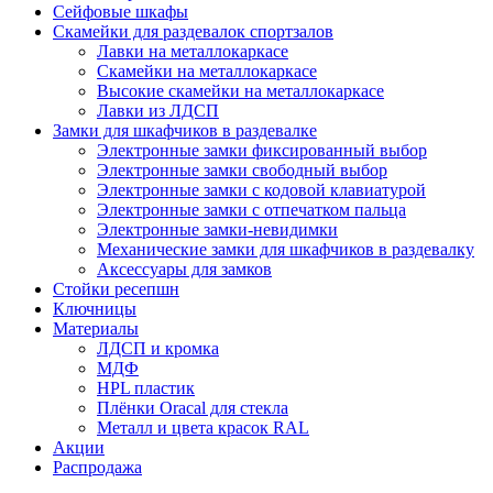
Сейфовые шкафы
Скамейки для раздевалок спортзалов
Лавки на металлокаркасе
Скамейки на металлокаркасе
Высокие скамейки на металлокаркасе
Лавки из ЛДСП
Замки для шкафчиков в раздевалке
Электронные замки фиксированный выбор
Электронные замки свободный выбор
Электронные замки с кодовой клавиатурой
Электронные замки с отпечатком пальца
Электронные замки-невидимки
Механические замки для шкафчиков в раздевалку
Аксессуары для замков
Стойки ресепшн
Ключницы
Материалы
ЛДСП и кромка
МДФ
HPL пластик
Плёнки Oracal для стекла
Металл и цвета красок RAL
Акции
Распродажа