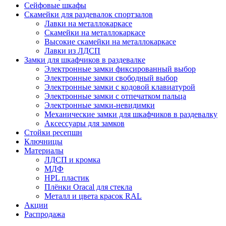
Сейфовые шкафы
Скамейки для раздевалок спортзалов
Лавки на металлокаркасе
Скамейки на металлокаркасе
Высокие скамейки на металлокаркасе
Лавки из ЛДСП
Замки для шкафчиков в раздевалке
Электронные замки фиксированный выбор
Электронные замки свободный выбор
Электронные замки с кодовой клавиатурой
Электронные замки с отпечатком пальца
Электронные замки-невидимки
Механические замки для шкафчиков в раздевалку
Аксессуары для замков
Стойки ресепшн
Ключницы
Материалы
ЛДСП и кромка
МДФ
HPL пластик
Плёнки Oracal для стекла
Металл и цвета красок RAL
Акции
Распродажа