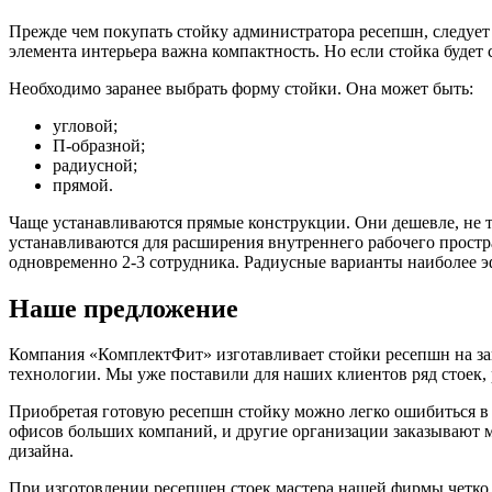
Прежде чем покупать стойку администратора ресепшн, следует 
элемента интерьера важна компактность. Но если стойка будет
Необходимо заранее выбрать форму стойки. Она может быть:
угловой;
П-образной;
радиусной;
прямой.
Чаще устанавливаются прямые конструкции. Они дешевле, не т
устанавливаются для расширения внутреннего рабочего простр
одновременно 2-3 сотрудника. Радиусные варианты наиболее
Наше предложение
Компания «КомплектФит» изготавливает стойки ресепшн на за
технологии. Мы уже поставили для наших клиентов ряд стоек,
Приобретая готовую ресепшн стойку можно легко ошибиться в г
офисов больших компаний, и другие организации заказывают 
дизайна.
При изготовлении ресепшен стоек мастера нашей фирмы четко 