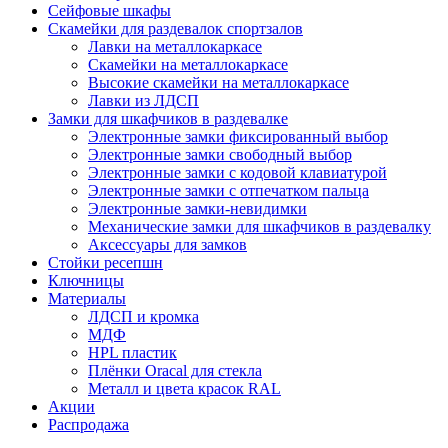
Сейфовые шкафы
Скамейки для раздевалок спортзалов
Лавки на металлокаркасе
Скамейки на металлокаркасе
Высокие скамейки на металлокаркасе
Лавки из ЛДСП
Замки для шкафчиков в раздевалке
Электронные замки фиксированный выбор
Электронные замки свободный выбор
Электронные замки с кодовой клавиатурой
Электронные замки с отпечатком пальца
Электронные замки-невидимки
Механические замки для шкафчиков в раздевалку
Аксессуары для замков
Стойки ресепшн
Ключницы
Материалы
ЛДСП и кромка
МДФ
HPL пластик
Плёнки Oracal для стекла
Металл и цвета красок RAL
Акции
Распродажа