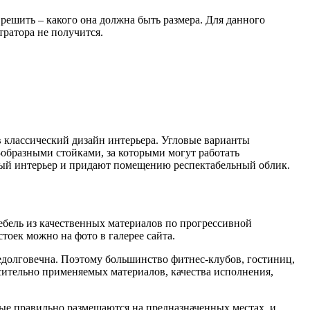
решить – какого она должна быть размера. Для данного
тратора не получится.
 классический дизайн интерьера. Угловые варианты
образными стойками, за которыми могут работать
ный интерьер и придают помещению респектабельный облик.
бель из качественных материалов по прогрессивной
оек можно на фото в галерее сайта.
недолговечна. Поэтому большинство фитнес-клубов, гостиниц,
сительно применяемых материалов, качества исполнения,
рые правильно размещаются на предназначенных местах, и