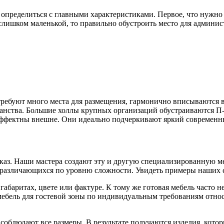
определиться с главными характеристиками. Первое, что нужно 
 слишком маленькой, то правильно обустроить место для админис
ребуют много места для размещения, гармонично вписываются в
анства. Большие холлы крупных организаций обустраиваются П-
 эффектны внешне. Они идеально подчеркивают яркий современ
каз. Наши мастера создают эту и другую специализированную ме
 различающихся по уровню сложности. Увидеть примеры наших ст
абаритах, цвете или фактуре. К тому же готовая мебель часто 
мебель для гостевой зоны по индивидуальным требованиям отно
соблюдают все размеры. В результате получаются изделия, кото