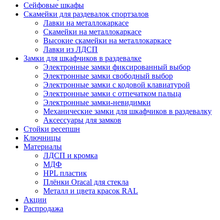
Сейфовые шкафы
Скамейки для раздевалок спортзалов
Лавки на металлокаркасе
Скамейки на металлокаркасе
Высокие скамейки на металлокаркасе
Лавки из ЛДСП
Замки для шкафчиков в раздевалке
Электронные замки фиксированный выбор
Электронные замки свободный выбор
Электронные замки с кодовой клавиатурой
Электронные замки с отпечатком пальца
Электронные замки-невидимки
Механические замки для шкафчиков в раздевалку
Аксессуары для замков
Стойки ресепшн
Ключницы
Материалы
ЛДСП и кромка
МДФ
HPL пластик
Плёнки Oracal для стекла
Металл и цвета красок RAL
Акции
Распродажа