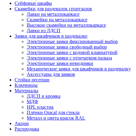
Сейфовые шкафы
Скамейки для раздевалок спортзалов
Лавки на металлокаркасе
Скамейки на металлокаркасе
Высокие скамейки на металлокаркасе
Лавки из ЛДСП
Замки для шкафчиков в раздевалке
Электронные замки фиксированный выбор
Электронные замки свободный выбор
Электронные замки с кодовой клавиатурой
Электронные замки с отпечатком пальца
Электронные замки-невидимки
Механические замки для шкафчиков в раздевалку
Аксессуары для замков
Стойки ресепшн
Ключницы
Материалы
ЛДСП и кромка
МДФ
HPL пластик
Плёнки Oracal для стекла
Металл и цвета красок RAL
Акции
Распродажа