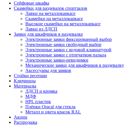
Сейфовые шкафы
Скамейки для раздевалок спортзалов
Лавки на металлокаркасе
Скамейки на металлокаркасе
Высокие скамейки на металлокаркасе
Лавки из ЛДСП
Замки для шкафчиков в раздевалке
Электронные замки фиксированный выбор
Электронные замки свободный выбор
Электронные замки с кодовой клавиатурой
Электронные замки с отпечатком пальца
Электронные замки-невидимки
Механические замки для шкафчиков в раздевалку
Аксессуары для замков
Стойки ресепшн
Ключницы
Материалы
ЛДСП и кромка
МДФ
HPL пластик
Плёнки Oracal для стекла
Металл и цвета красок RAL
Акции
Распродажа