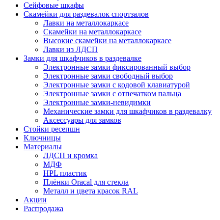
Сейфовые шкафы
Скамейки для раздевалок спортзалов
Лавки на металлокаркасе
Скамейки на металлокаркасе
Высокие скамейки на металлокаркасе
Лавки из ЛДСП
Замки для шкафчиков в раздевалке
Электронные замки фиксированный выбор
Электронные замки свободный выбор
Электронные замки с кодовой клавиатурой
Электронные замки с отпечатком пальца
Электронные замки-невидимки
Механические замки для шкафчиков в раздевалку
Аксессуары для замков
Стойки ресепшн
Ключницы
Материалы
ЛДСП и кромка
МДФ
HPL пластик
Плёнки Oracal для стекла
Металл и цвета красок RAL
Акции
Распродажа