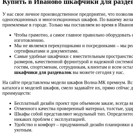
Купить в Иваново шкафчики для разде
У нас свое личное производственное предприятие, что позволя
односекционных и многосекционных шкафов. По вашему желан
приемлемые в городе. Только мы поставляем во время в Иванов
Чтобы грамотно, а самое главное правильно оборудовать
изготовлению.
Мы не являемся перекупщиками и посредниками – мы реа
сертификатами и документами.
Самые удобные шкафчики с вместительным пространством
размеров, качественной фурнитурой и надежной системой
гостям, спортсменам, сотрудникам, клиентам и всем ост
шкафчики для раздевалок
вы можете сегодня у нас.
На сайте представлены модели шкафов Волна-МК премиум. Вся 
каталога и моделей шкафов, смело задавайте их, прямо сейча
преимуществ:
Бесплатный дизайн проект при объемном заказе, всегда 
Отменного качества проверенный материал, толстые, уда
Шкафы собой представляют модульный тип. Определитесь 
никаких проблем с эксплуатацией.
Удобство и комфорт – продуманный дизайн планировки шк
уютным.