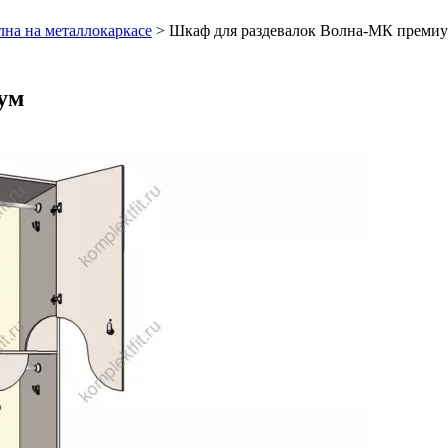
на на металлокаркасе
>
Шкаф для раздевалок Волна-МК преми
ум