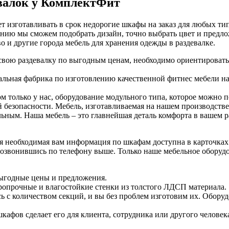
валок у КомплектФит
ет изготавливать в срок недорогие шкафы на заказ для любых т
ию мы сможем подобрать дизайн, точно выбрать цвет и предло
о и другие города мебель для хранения одежды в раздевалке.
 свою раздевалку по выгодным ценам, необходимо ориентировать
льная фабрика по изготовлению качественной фитнес мебели н
 только у нас, оборудование модульного типа, которое можно 
 безопасности. Мебель, изготавливаемая на нашем производств
альным. Наша мебель – это главнейшая деталь комфорта в вашем
необходимая вам информация по шкафам доступна в карточках то
с дозвонившись по телефону выше. Только наше мебельное обору
выгодные цены и предложения.
ропрочные и влагостойкие стенки из толстого ЛДСП материала.
с количеством секций, и вы без проблем изготовим их. Оборудо
афов сделает его для клиента, сотрудника или другого челове