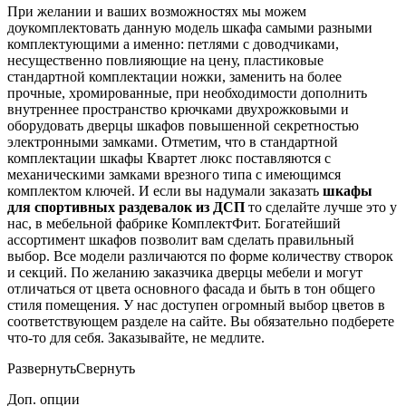
При желании и ваших возможностях мы можем
доукомплектовать данную модель шкафа самыми разными
комплектующими а именно: петлями с доводчиками,
несущественно повлияющие на цену, пластиковые
стандартной комплектации ножки, заменить на более
прочные, хромированные, при необходимости дополнить
внутреннее пространство крючками двухрожковыми и
оборудовать дверцы шкафов повышенной секретностью
электронными замками. Отметим, что в стандартной
комплектации шкафы Квартет люкс поставляются с
механическими замками врезного типа с имеющимся
комплектом ключей. И если вы надумали заказать
шкафы
для спортивных раздевалок из ДСП
то сделайте лучше это у
нас, в мебельной фабрике КомплектФит. Богатейший
ассортимент шкафов позволит вам сделать правильный
выбор. Все модели различаются по форме количеству створок
и секций. По желанию заказчика дверцы мебели и могут
отличаться от цвета основного фасада и быть в тон общего
стиля помещения. У нас доступен огромный выбор цветов в
соответствующем разделе на сайте. Вы обязательно подберете
что-то для себя. Заказывайте, не медлите.
Развернуть
Свернуть
Доп. опции