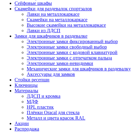
Сейфовые шкафы
Скамейки для раздевалок спортзалов
Лавки на металлокаркасе
Скамейки на металлокаркасе
Высокие скамейки на металлокаркасе
Лавки из ЛДСП
Замки для шкафчиков в раздевалке
Электронные замки фиксированный выбор
Электронные замки свободный выбор
Электронные замки с кодовой клавиатурой
Электронные замки с отпечатком пальца
Электронные замки-невидимки
Механические замки для шкафчиков в раздевалку
Аксессуары для замков
Стойки ресепшн
Ключницы
Материалы
ЛДСП и кромка
МДФ
HPL пластик
Плёнки Oracal для стекла
Металл и цвета красок RAL
Акции
Распродажа