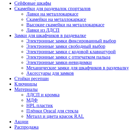
Сейфовые шкафы
Скамейки для раздевалок спортзалов
Лавки на металлокаркасе
Скамейки на металлокаркасе
Высокие скамейки на металлокаркасе
Лавки из ЛДСП
Замки для шкафчиков в раздевалке
Электронные замки фиксированный выбор
Электронные замки свободный выбор
Электронные замки с кодовой клавиатурой
Электронные замки с отпечатком пальца
Электронные замки-невидимки
Механические замки для шкафчиков в раздевалку
Аксессуары для замков
Стойки ресепшн
Ключницы
Материалы
ЛДСП и кромка
МДФ
HPL пластик
Плёнки Oracal для стекла
Металл и цвета красок RAL
Акции
Распродажа