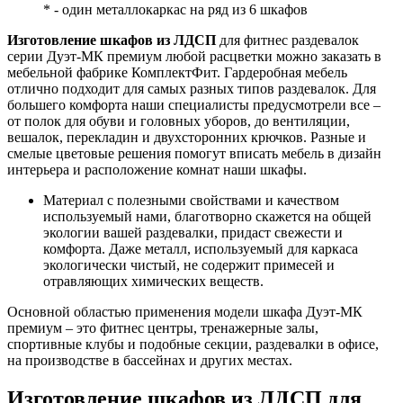
* - один металлокаркас на ряд из 6 шкафов
Изготовление шкафов из ЛДСП
для фитнес раздевалок
серии Дуэт-МК премиум любой расцветки можно заказать в
мебельной фабрике КомплектФит. Гардеробная мебель
отлично подходит для самых разных типов раздевалок. Для
большего комфорта наши специалисты предусмотрели все –
от полок для обуви и головных уборов, до вентиляции,
вешалок, перекладин и двухсторонних крючков. Разные и
смелые цветовые решения помогут вписать мебель в дизайн
интерьера и расположение комнат наши шкафы.
Материал с полезными свойствами и качеством
используемый нами, благотворно скажется на общей
экологии вашей раздевалки, придаст свежести и
комфорта. Даже металл, используемый для каркаса
экологически чистый, не содержит примесей и
отравляющих химических веществ.
Основной областью применения модели шкафа Дуэт-МК
премиум – это фитнес центры, тренажерные залы,
спортивные клубы и подобные секции, раздевалки в офисе,
на производстве в бассейнах и других местах.
Изготовление шкафов из ЛДСП для