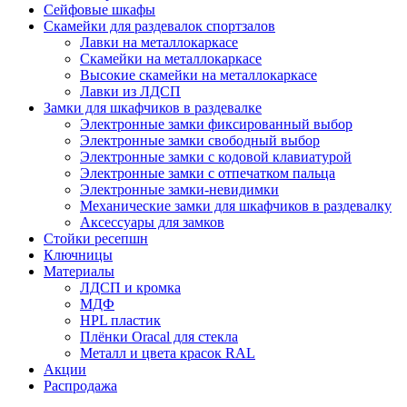
Сейфовые шкафы
Скамейки для раздевалок спортзалов
Лавки на металлокаркасе
Скамейки на металлокаркасе
Высокие скамейки на металлокаркасе
Лавки из ЛДСП
Замки для шкафчиков в раздевалке
Электронные замки фиксированный выбор
Электронные замки свободный выбор
Электронные замки с кодовой клавиатурой
Электронные замки с отпечатком пальца
Электронные замки-невидимки
Механические замки для шкафчиков в раздевалку
Аксессуары для замков
Стойки ресепшн
Ключницы
Материалы
ЛДСП и кромка
МДФ
HPL пластик
Плёнки Oracal для стекла
Металл и цвета красок RAL
Акции
Распродажа