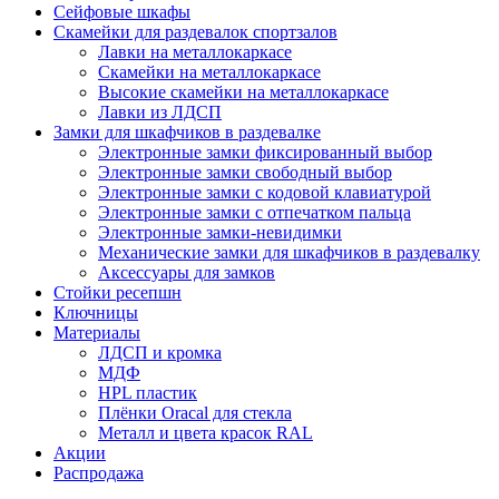
Сейфовые шкафы
Скамейки для раздевалок спортзалов
Лавки на металлокаркасе
Скамейки на металлокаркасе
Высокие скамейки на металлокаркасе
Лавки из ЛДСП
Замки для шкафчиков в раздевалке
Электронные замки фиксированный выбор
Электронные замки свободный выбор
Электронные замки с кодовой клавиатурой
Электронные замки с отпечатком пальца
Электронные замки-невидимки
Механические замки для шкафчиков в раздевалку
Аксессуары для замков
Стойки ресепшн
Ключницы
Материалы
ЛДСП и кромка
МДФ
HPL пластик
Плёнки Oracal для стекла
Металл и цвета красок RAL
Акции
Распродажа