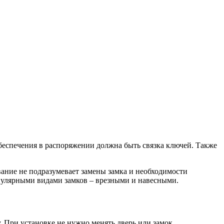
беспечения в распоряжении должна быть связка ключей. Также
ание не подразумевает замены замка и необходимости
опулярными видами замков – врезными и навесными.
. При установке не нужно менять дверь или замок.