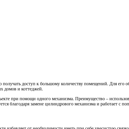
 получать доступ к большому количеству помещений. Для его о
х домов и коттеджей.
ъекте при помощи одного механизма. Преимущество – использов
ется благодаря замене цилиндрового механизма и работает с п
те избавляет от необходимости иметь при себе увесистую связку