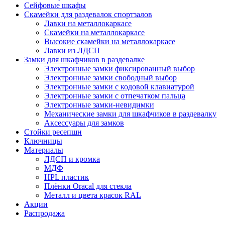
Сейфовые шкафы
Скамейки для раздевалок спортзалов
Лавки на металлокаркасе
Скамейки на металлокаркасе
Высокие скамейки на металлокаркасе
Лавки из ЛДСП
Замки для шкафчиков в раздевалке
Электронные замки фиксированный выбор
Электронные замки свободный выбор
Электронные замки с кодовой клавиатурой
Электронные замки с отпечатком пальца
Электронные замки-невидимки
Механические замки для шкафчиков в раздевалку
Аксессуары для замков
Стойки ресепшн
Ключницы
Материалы
ЛДСП и кромка
МДФ
HPL пластик
Плёнки Oracal для стекла
Металл и цвета красок RAL
Акции
Распродажа